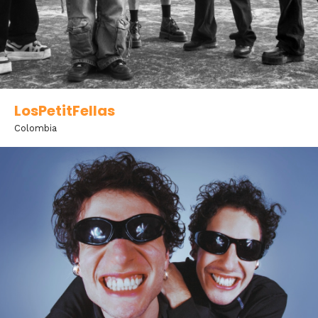
LosPetitFellas
Colombia